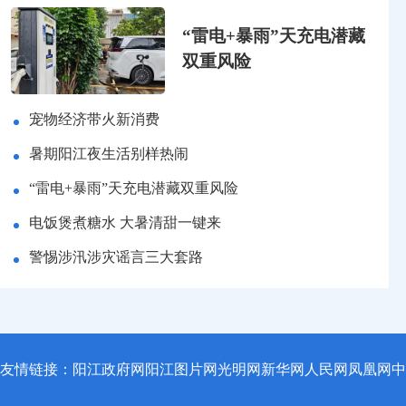
“雷电+暴雨”天充电潜藏
双重风险
宠物经济带火新消费
暑期阳江夜生活别样热闹
“雷电+暴雨”天充电潜藏双重风险
电饭煲煮糖水 大暑清甜一键来
警惕涉汛涉灾谣言三大套路
友情链接：
阳江政府网
阳江图片网
光明网
新华网
人民网
凤凰网
中