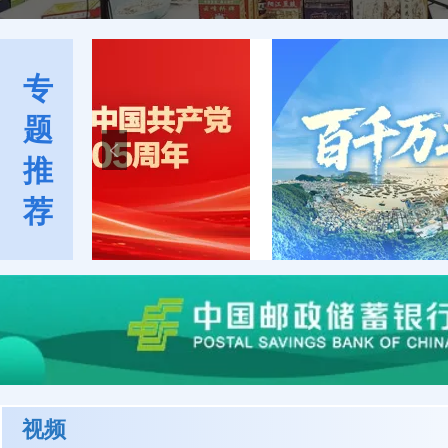
专
题
推
荐
视频